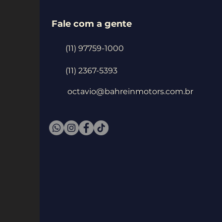
Fale com a gente
(11) 97759-1000
(11) 2367-5393
octavio@bahreinmotors.com.br