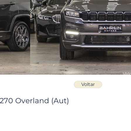
Val
R$
Voltar
270 Overland (Aut)
Faç
N