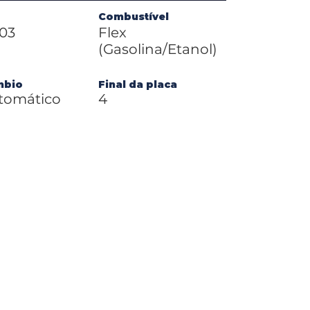
Combustível
303
Flex
E-
(Gasolina/Etanol)
mbio
Final da placa
tomático
4
Te
Pr