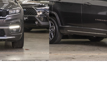
or
 279.700,00
a sua proposta
ome